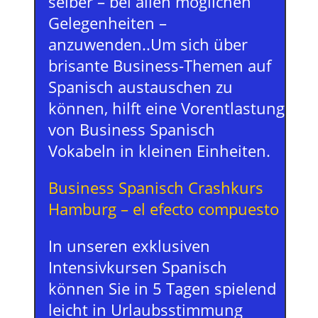
selber – bei allen möglichen
Gelegenheiten –
anzuwenden..Um sich über
brisante Business-Themen auf
Spanisch austauschen zu
können, hilft eine Vorentlastung
von Business Spanisch
Vokabeln in kleinen Einheiten.
Business Spanisch Crashkurs
Hamburg – el efecto compuesto
In unseren exklusiven
Intensivkursen Spanisch
können Sie in 5 Tagen spielend
leicht in Urlaubsstimmung