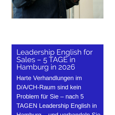
Leadership English for
Sales – 5 TAGE in
Hamburg in 2026
Harte Verhandlungen im
D/A/CH-Raum sind kein
Problem für Sie – nach 5
TAGEN Leadership English in
Hamburg – und verhandeln Sie